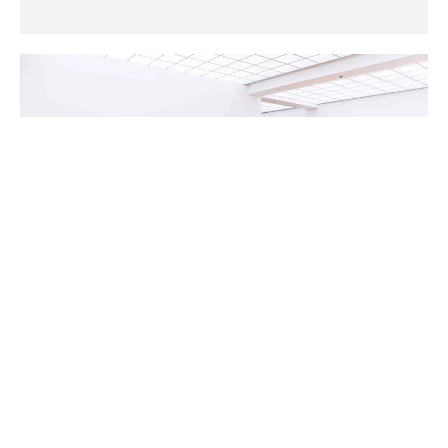
Una tela imprimible ecológica utilizada para
decoración, pintura al óleo, pancartas,
exhibición y publicidad.
Lienzo Canvas