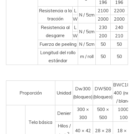
196
196
Resistencia a la
L
2100
2200
N / 5cm
tracción
W
2000
2000
Resistencia al
L
230
240
N / 5cm
desgarre
W
200
210
Fuerza de peeling
N / 5cm
50
50
Longitud del rollo
m / roll
50
50
estándar
BWC1813
Dw300
DW500
Proporción
Unidad
400 (neg
(bloqueo)
(bloqueo)
/ blanco)
300 ×
500 ×
1000 ×
Denier
300
500
1000
Tela básica
Hilos /
40 × 42
28 × 28
18 × 13
2