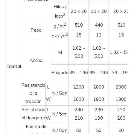
Hilos /
20 × 20
20 × 20
20 × 20
2
Inch
2
510
440
510
g / m
Peso
2
15
13
15
oz / yd
1.02 ~
1.02 ~
M
1.02 ~ 5.00
5.00
5.00
Ancho
Frontal
Pulgada
39 ~ 196
39 ~ 196
39 ~ 196
Resistencia
L
2200
2000
2000
a la
N / 5cm
W
2000
1900
1800
tracción
Resistencia
L
240
230
230
N / 5cm
al desgarre
W
210
190
200
Fuerza de
N / 5cm
50
50
50