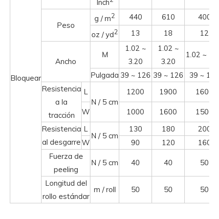
Inch
2
440
610
400
g / m
Peso
2
13
18
12
oz / yd
1.02 ~
1.02 ~
M
1.02 ~ 5.
Ancho
3.20
3.20
Pulgada
39 ~ 126
39 ~ 126
39 ~ 19
Bloquear
Resistencia
L
1200
1900
1600
a la
N / 5 cm
W
1000
1600
1500
tracción
Resistencia
L
130
180
200
N / 5 cm
al desgarre
W
90
120
160
Fuerza de
N / 5 cm
40
40
50
peeling
Longitud del
m / roll
50
50
50
rollo estándar