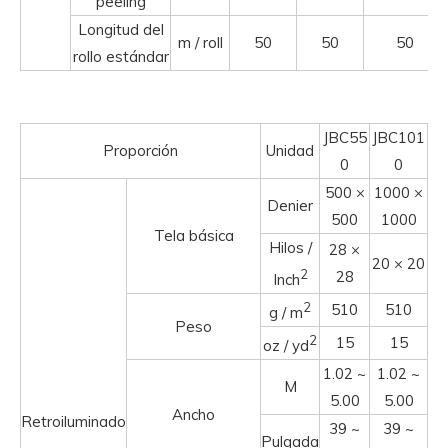
peeling
Longitud del
m / roll
50
50
50
rollo estándar
JBC55
JBC101
Proporción
Unidad
0
0
500 ×
1000 ×
Denier
500
1000
Tela básica
Hilos /
28 ×
20 × 20
2
28
Inch
2
510
510
g / m
Peso
2
15
15
oz / yd
1.02 ~
1.02 ~
M
5.00
5.00
Ancho
Retroiluminado
39 ~
39 ~
Pulgada