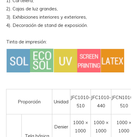
1). Cartelera,
2). Cajas de luz grandes,
3). Exhibiciones interiores y exteriores,
4). Decoración de stand de exposición.
Tinta de impresión:
JFC1010-
JFC1010-
JFCN1010J-
Proporción
Unidad
510
440
510
1000 ×
1000 ×
1000 ×
Denier
1000
1000
1000
Tela básica