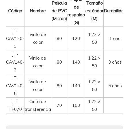
Película
Tamaño
de
Código
Nombre
de PVC
estándar
Durabilidad
respaldo
(Micron)
(M)
(G)
JT-
Vinilo de
1.22 ×
CAV120-
80
120
1 año
color
50
1
JT-
Vinilo de
1.22 ×
CAV140-
80
140
3 años
color
50
3
JT-
Vinilo de
1.22 ×
CAV140-
80
140
5 años
color
50
5
JT-
Cinta de
1.22 ×
70
100
TF070
transferencia
50