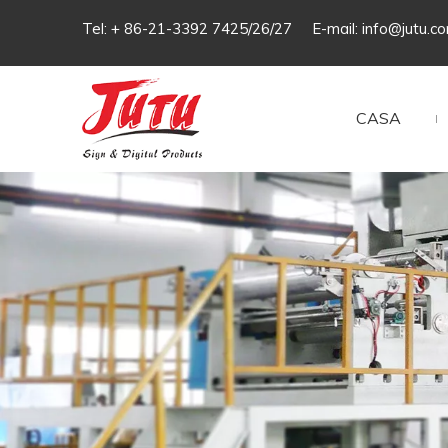
Tel: + 86-21-3392 7425/26/27 E-mail:
info@jutu.c
CASA