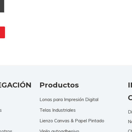
EGACIÓN
Productos
Lonas para Impresión Digital
s
Telas Industriales
Di
Lienzo Canvas & Papel Pintado
N
sotros
Vinilo autoadhesivo
C