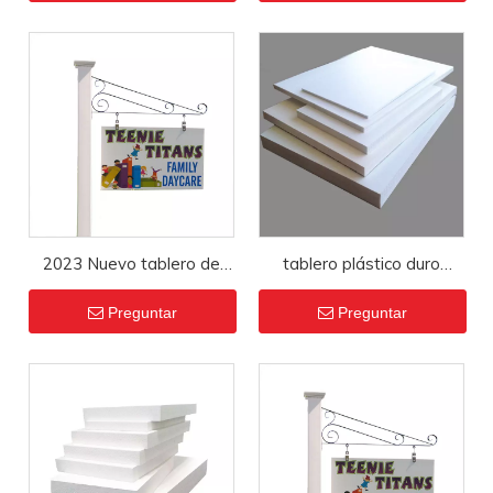
espuma del Pvc Celuka del
espuma Forex de Pvc de
tablero de la espuma del
15 mm
Pvc
2023 Nuevo tablero de
tablero plástico duro
ajuste de plástico de alta
blanco de Celuka del PVC
Preguntar
Preguntar
densidad, hoja de Forex,
de la hoja 3m m 4m m 5m
hoja de espuma de PVC,
m del tablero de la
tablero de espuma de
espuma del PVC de
PVC laminado
1220x2440m m