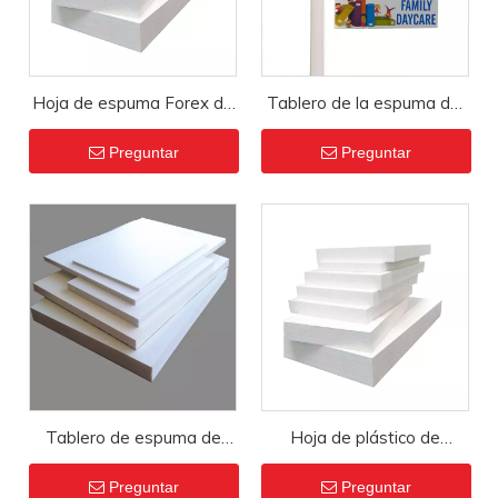
Hoja de espuma Forex de
Tablero de la espuma del
Pvc de tablero de espuma
Pvc tablero de la forma
Preguntar
Preguntar
de PVC de 5 mm
del Pvc Celuka de 12
milímetros tablero de la
espuma del Pvc de alta
densidad de 15m m
Tablero de espuma de
Hoja de plástico de
Pvc blanco que
espuma de tablero de Pvc
Preguntar
Preguntar
imprime/tablero de
Celuka para publicidad