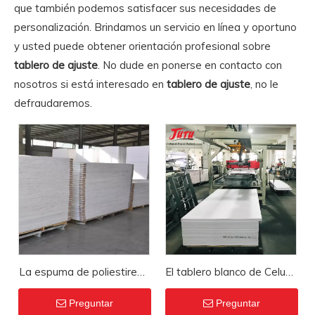
que también podemos satisfacer sus necesidades de
personalización. Brindamos un servicio en línea y oportuno
y usted puede obtener orientación profesional sobre
tablero de ajuste
. No dude en ponerse en contacto con
nosotros si está interesado en
tablero de ajuste
, no le
defraudaremos.
La espuma de poliestireno
El tablero blanco de Celuka
de la fábrica 4x8 cubre el
de espuma libre 3/4 forma
Preguntar
Preguntar
tablero rígido de la
19 mm acabó la hoja de