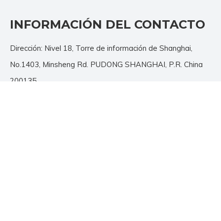
INFORMACIÓN DEL CONTACTO
Dirección: Nivel 18, Torre de información de Shanghai,
No.1403, Minsheng Rd. PUDONG SHANGHAI, P.R. China
200135
Tel: + 86-21-3392 7425/26/27
Fax: + 86-21-3392 7428
Correo electrónico:
info@jutu.com.cn
SIÉNTETE LIBRE DE
CONTACTARNOS
Correo electrónico
*