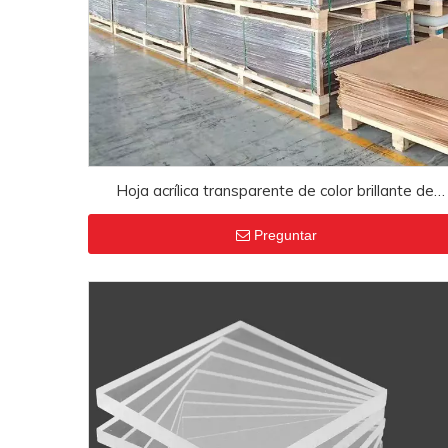
Hoja acrílica transparente de color brillante de
plástico PMMA, transparente, de gran tamaño, ven
Preguntar
al por mayor de fábrica, 3mm, 5mm, 8mm