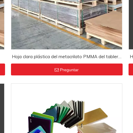
Hoja clara plástica del metacrilato PMMA del tablero
H
ta
de acrílico del color de encargo transparente de 2m m
Preguntar
3m m 5m m