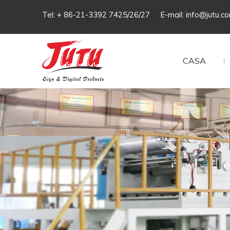
Tel: + 86-21-3392 7425/26/27 E-mail:
info@jutu.c
CASA