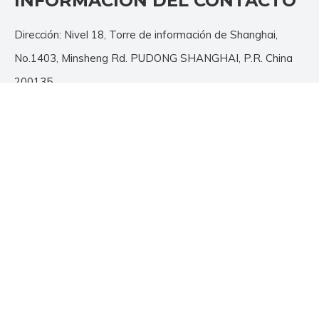
INFORMACIÓN DEL CONTACTO
Dirección: Nivel 18, Torre de información de Shanghai,
No.1403, Minsheng Rd. PUDONG SHANGHAI, P.R. China
200135
Tel: + 86-21-3392 7425/26/27
Fax: + 86-21-3392 7428
Correo electrónico:
info@jutu.com.cn
SIÉNTETE LIBRE DE
CONTACTARNOS
Correo electrónico
*