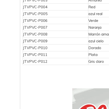
JTVPVC-P003
Amarillo
JTVPVC-P004
Red
JTVPVC-P005
azul real
JTVPVC-P006
Verde
JTVPVC-P007
Naranja
JTVPVC-P008
Marrón amar
JTVPVC-P009
azul cielo
JTVPVC-P010
Dorado
JTVPVC-P011
Plata
JTVPVC-P012
Gris claro