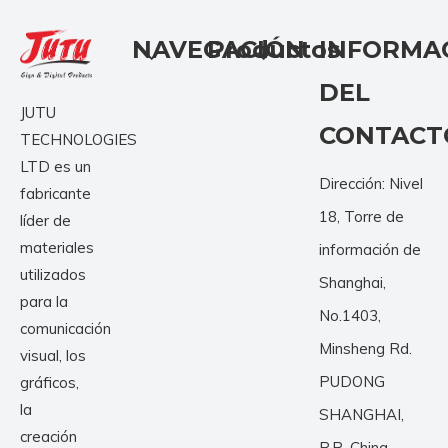
NAVEGACIÓN
Productos
INFORMA
DEL
JUTU
CONTACT
TECHNOLOGIES
LTD es un
Dirección: Nivel
fabricante
18, Torre de
líder de
materiales
información de
utilizados
Shanghai,
para la
No.1403,
comunicación
Minsheng Rd.
visual, los
PUDONG
gráficos,
la
SHANGHAI,
creación
P.R. China