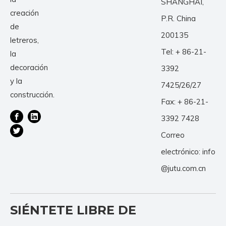
SHANGHAI,
creación
P.R. China
de
200135
letreros,
Tel: + 86-21-
la
decoración
3392
y la
7425/26/27
construcción.
Fax: + 86-21-
3392 7428
Correo
electrónico:
info
@jutu.com.cn
SIÉNTETE LIBRE DE