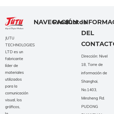
NAVEGACIÓN
Productos
INFORMA
DEL
JUTU
CONTACT
TECHNOLOGIES
LTD es un
Dirección: Nivel
fabricante
18, Torre de
líder de
materiales
información de
utilizados
Shanghai,
para la
No.1403,
comunicación
Minsheng Rd.
visual, los
PUDONG
gráficos,
la