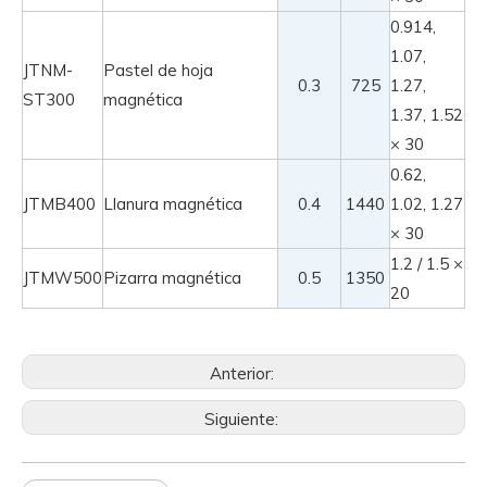
0.914,
1.07,
JTNM-
Pastel de hoja
0.3
725
1.27,
ST300
magnética
1.37, 1.52
× 30
0.62,
JTMB400
Llanura magnética
0.4
1440
1.02, 1.27
× 30
1.2 / 1.5 ×
JTMW500
Pizarra magnética
0.5
1350
20
Anterior:
Siguiente: