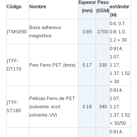
Espesor
Peso
Código
Nombre
estándar
(mm)
(GSM)
(M)
0.6, 0.7,
Base adhesiva
JTMS850
0.85
2700
0.8, 1.0,
magnética
1.2 × 30
0.914,
1.07,
JTFF-
Pein Ferro PET (tinte)
0.17
330
1.27,
DT170
1.37, 1.52
× 30
0.914,
Película Ferro de PET
1.07,
JTFF-
(solvente, ecot
0.18
340
1.27,
ST180
solvente, UV)
1.37, 1.52
× 30/50
0.914,