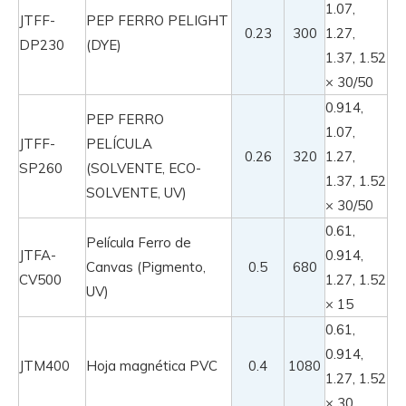
1.07,
JTFF-
PEP FERRO PELIGHT
0.23
300
1.27,
DP230
(DYE)
1.37, 1.52
× 30/50
0.914,
PEP FERRO
1.07,
JTFF-
PELÍCULA
0.26
320
1.27,
SP260
(SOLVENTE, ECO-
1.37, 1.52
SOLVENTE, UV)
× 30/50
0.61,
Película Ferro de
JTFA-
0.914,
Canvas (Pigmento,
0.5
680
CV500
1.27, 1.52
UV)
× 15
0.61,
0.914,
JTM400
Hoja magnética PVC
0.4
1080
1.27, 1.52
× 30