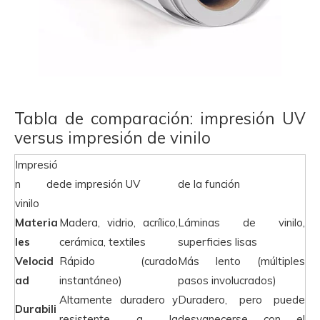
Tabla de comparación: impresión UV
versus impresión de vinilo
Impresió
n de
de impresión UV
de la función
vinilo
Materia
Madera, vidrio, acrílico,
Láminas de vinilo,
les
cerámica, textiles
superficies lisas
Velocid
Rápido (curado
Más lento (múltiples
ad
instantáneo)
pasos involucrados)
Altamente duradero y
Duradero, pero puede
Durabili
resistente a la
desvanecerse con el